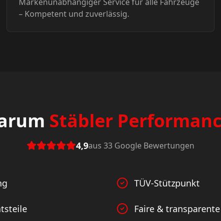
Markenunabhängiger Service für alle Fahrzeuge
– Kompetent und zuverlässig.
arum
Stäbler Performan
4,9
aus 33 Google Bewertungen
ng
TÜV-Stützpunkt
tsteile
Faire & transparente