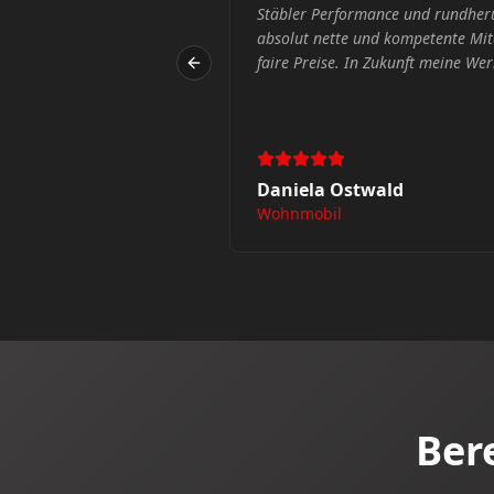
ufrieden. Super Service,
sich als Kunde ernst genommen un
eiter, gute Beratung und
att des Vertrauens.
"
Previous slide
Gerd Geißler
KFZ Service
Ber