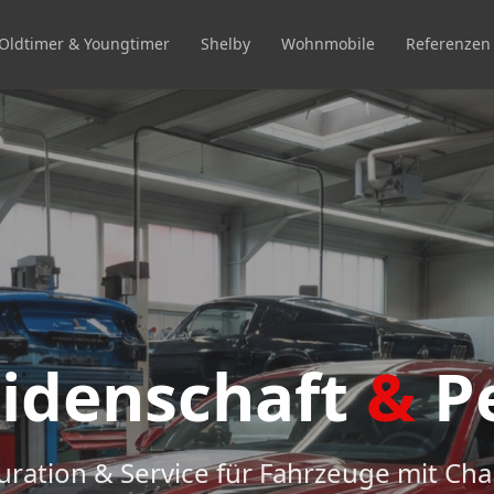
Oldtimer & Youngtimer
Shelby
Wohnmobile
Referenzen
eidenschaft
&
P
uration & Service für Fahrzeuge mit Cha