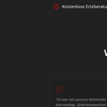
Kostenlose Erstberat
 Einbau einer
"
Wir hatten Probleme mit unserem
 weiteren Reparaturen bei
Termin zur Diagnose und Repara