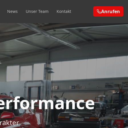
Anrufen
News
Unser Team
Kontakt
erformance
rakter