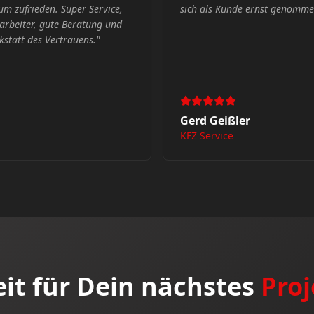
d geschätzt. Vielen Dank!
"
Getriebeschaden in Karlsruhe
Herrn Stäbler bekamen wir vö
Tag einen Termin, wo unser d
konnte. Vielen Dank und ein g
Werkstattmeister Toni!
"
Andre Haase
Wohnmobil
eit für Dein nächstes
Proj