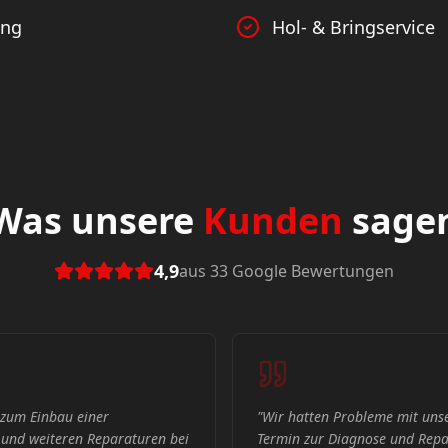
ung
Hol- & Bringservice
Was unsere
Kunden
sage
4,9
aus 33 Google Bewertungen
 Fahrzeug. Kurzfristig einen
"
Für uns war die Fa. Stäbler d
tur bekommen. Hier fühlt man
sind mit unserem Wohnmobil a